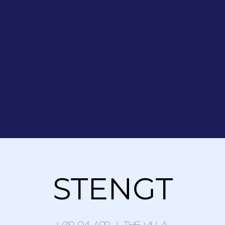
STENGT
lør. 04. apr.
  |  
The Villa