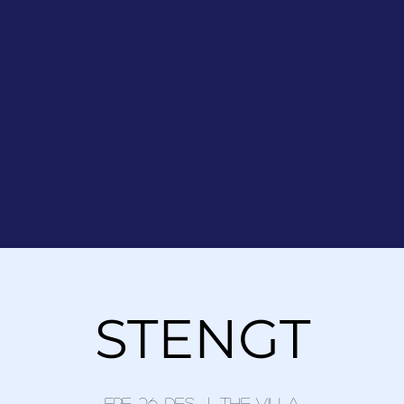
STENGT
fre. 26. des.
  |  
The Villa