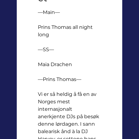
—Main—
Prins Thomas all night 
long
—SS—
Maia Drachen
—Prins Thomas—
Vi er så heldig å få en av 
Norges mest 
internasjonalt 
anerkjente DJs på besøk 
denne lørdagen. I sann 
balearisk ånd à la DJ 
Harvey, er settene hans 