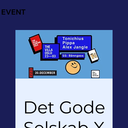
EVENT
Det Gode
Selskab X