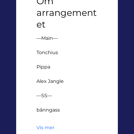
Om
arrangement
et
—Main—
Tonchius
Pippa
Alex Jangle
—SS—
bånngass
Vis mer