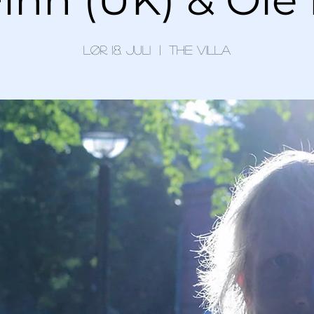
lør. 18. juli
  |  
The Villa